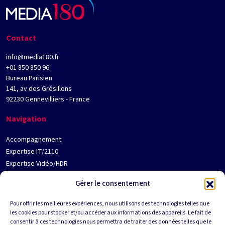
Contact
info@media180.fr
+01 850 850 96
Bureau Parisien
141, av des Grésillons
92230 Gennevilliers - France
Navigation
Accompagnement
Expertise IT/2110
Expertise Vidéo/HDR
Jobs
Gérer le consentement
Contact
Qui est Media180 ?
Pour offrir les meilleures expériences, nous utilisons des technologies telles que
les cookies pour stocker et/ou accéder aux informations des appareils. Le fait de
Partenaires
Suivez-nous
consentir à ces technologies nous permettra de traiter des données telles que le