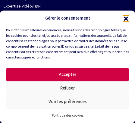
Expertise Vidéo/HDR
Jobs
Gérer le consentement
Contact
Qui est Media180 ?
Pour offrir les meilleures expériences, nous utilisons des technologies telles que
les cookies pour stocker et/ou accéder aux informations des appareils. Le fait de
Partenaires
Suivez-nous
consentir à ces technologies nous permettra de traiter des données telles que le
comportement de navigation ou les ID uniques sur ce site. Le fait de ne pas
consentir ou de retirer son consentement peut avoir un effet négatif sur certaines
caractéristiques et fonctions.
Informations
Accepter
Mentions légales
RGPD
Refuser
Voir les préférences
Politique des cookies
Media180, une marque de IIFA SAS
65, av Jean Jaurès