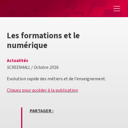
Aller au contenu
Les formations et le
numérique
Actualités
SCREEN4ALL
/
Octobre 20
16
Evolution rapide des métiers et de l’enseignement.
Cliquez pour accéder à la publication
PARTAGER :