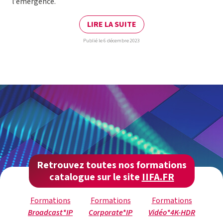
l’émergence.
LIRE LA SUITE
Publié le 6 décembre 2023
Retrouvez toutes nos formations
catalogue sur le site
IIFA.FR
Formations
Formations
Formations
Broadcast*IP
Corporate*IP
Vidéo*4K-HDR