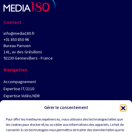
Contact
info@media180.fr
+01 850 850 96
Bureau Parisien
141, av des Grésillons
92230 Gennevilliers - France
Navigation
Accompagnement
Expertise IT/2110
Expertise Vidéo/HDR
Jobs
Gérer le consentement
Contact
Qui est Media180 ?
Pour offrir les meilleures expériences, nous utilisons des technologies telles que
les cookies pour stocker et/ou accéder aux informations des appareils. Le fait de
Partenaires
Suivez-nous
consentir à ces technologies nous permettra de traiter des données telles que le