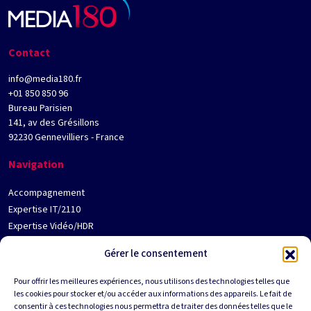
Contact
info@media180.fr
+01 850 850 96
Bureau Parisien
141, av des Grésillons
92230 Gennevilliers - France
Navigation
Accompagnement
Expertise IT/2110
Expertise Vidéo/HDR
Jobs
Gérer le consentement
Contact
Qui est Media180 ?
Pour offrir les meilleures expériences, nous utilisons des technologies telles que
les cookies pour stocker et/ou accéder aux informations des appareils. Le fait de
Partenaires
Suivez-nous
consentir à ces technologies nous permettra de traiter des données telles que le