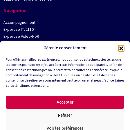
Navigation
Accompagnement
Expertise IT/2110
Expertise Vidéo/HDR
Jobs
Gérer le consentement
Contact
Qui est Media180 ?
Pour offrir les meilleures expériences, nous utilisons des technologies telles que
les cookies pour stocker et/ou accéder aux informations des appareils. Le fait de
Partenaires
Suivez-nous
consentir à ces technologies nous permettra de traiter des données telles que le
comportement de navigation ou les ID uniques sur ce site. Le fait de ne pas
consentir ou de retirer son consentement peut avoir un effet négatif sur certaines
caractéristiques et fonctions.
Informations
Accepter
Mentions légales
RGPD
Refuser
Voir les préférences